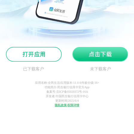
已下载客户
未下载客户
应用名称:全民生活|应用版本:11.0.0|年龄分级:16+
功能简介:民生银行信用卡官方App
备案号:京ICP备05020372号-16A
开发者:中国民生银行信用卡中心
更新时间|2025/6/4
隐私政策
|
权限详情